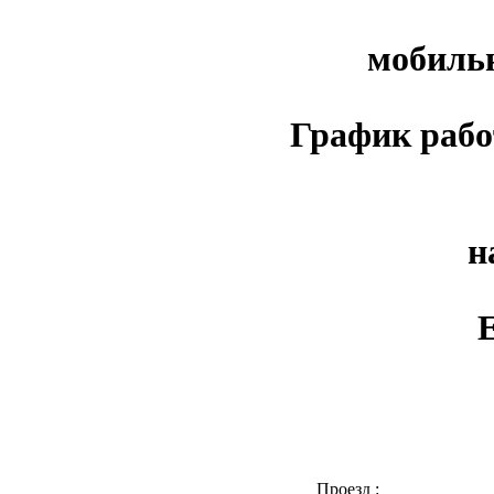
мобильн
График работ
н
E
Проезд :